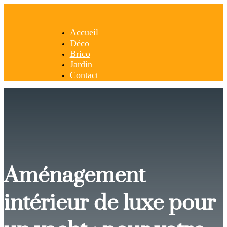
Accueil
Déco
Brico
Jardin
Contact
Aménagement
intérieur de luxe pour