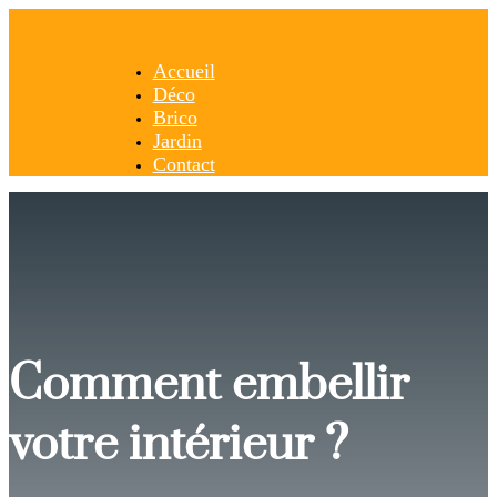
Accueil
Déco
Brico
Jardin
Contact
Comment embellir
votre intérieur ?