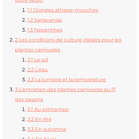
votre jardin
1.1
Dionées attrape-mouches
1.2
Sarracenias
1.3
Népenthes
2
Les conditions de culture idéales pour les
plantes carnivores
2.1
Le sol
2.2
L’eau
2.3
La lumière et la température
3
L’entretien des plantes carnivores au fil
des saisons
3.1
Au printemps
3.2
En été
3.3
En automne