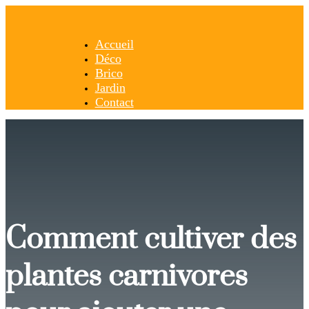
Accueil
Déco
Brico
Jardin
Contact
Comment cultiver des
plantes carnivores