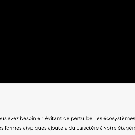
ous avez besoin en évitant de perturber les écosystèmes
es formes atypiques ajoutera du caractère à votre étagèr