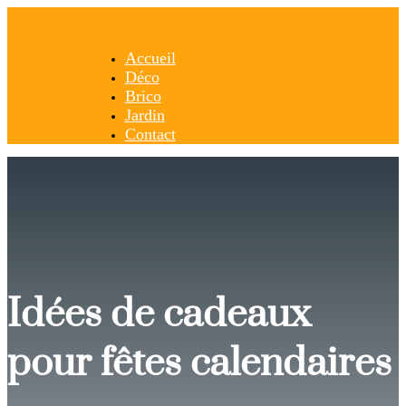
Accueil
Déco
Brico
Jardin
Contact
Idées de cadeaux
pour fêtes calendaires