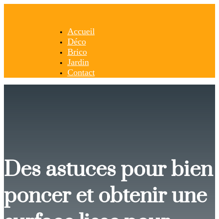
Accueil
Déco
Brico
Jardin
Contact
Des astuces pour bien
poncer et obtenir une