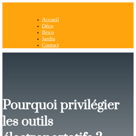
Accueil
Déco
Brico
Jardin
Contact
Pourquoi privilégier
les outils