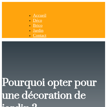
Accueil
Déco
Brico
Jardin
Contact
Pourquoi opter pour
une décoration de