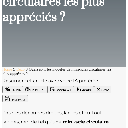
circulaires les plus
appréciés ?
Home
9
Déco
9
Quels sont les modèles de mini-scies circulaires les
plus appréciés ?
Résumer cet article avec votre IA préférée :
Claude
ChatGPT
Google AI
Gemini
Grok
Perplexity
Pour les découpes droites, faciles et surtout
rapides, rien de tel qu’une
mini-scie circulaire
.