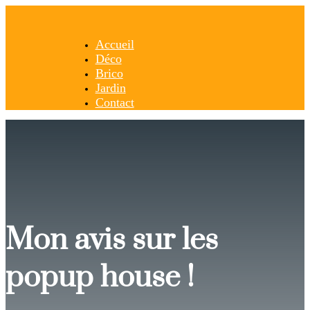
Accueil
Déco
Brico
Jardin
Contact
Mon avis sur les
popup house !