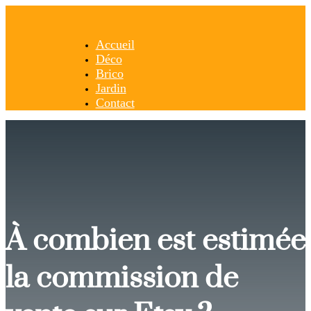
Accueil
Déco
Brico
Jardin
Contact
À combien est estimée
la commission de